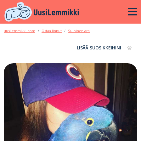
uusilemmikki.com
Ostaa linnut
Suloinen ara
LISÄÄ SUOSIKKEIHINI