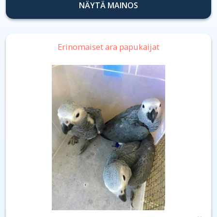
NÄYTÄ MAINOS
Erinomaiset ara papukaijat