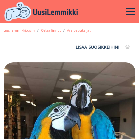
uusilemmikki.com
Ostaa linnut
Ara papukaijat
LISÄÄ SUOSIKKEIHINI