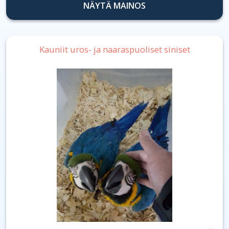
NÄYTÄ MAINOS
Kauniit uros- ja naaraspuoliset siniset