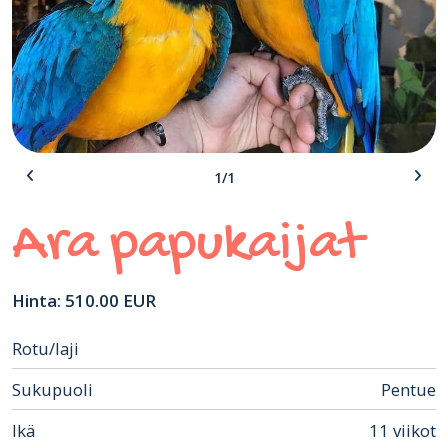
1/1
Ara papukaijat
Hinta: 510.00 EUR
Rotu/laji
Sukupuoli
Pentue
Ikä
11 viikot