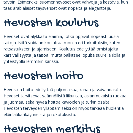
tavoin. Esimerkiksi suomenhevoset ovat vahvoja ja kestäviä, kun
taas arabialaiset täysveriset ovat nopeita ja elegantteja.
Hevosten koulutus
Hevoset ovat älykkäitä eläimiä, jotka oppivat nopeasti uusia
taitoja. Niitä voidaan kouluttaa moniin eri tarkoituksiin, kuten
ratsastukseen ja ajamiseen. Koulutus edellyttää omistajalta
kärsivällisyyttä ja taitoa, mutta palkitsee lopulta suurella ilolla ja
yhteistyöllä lemmikin kanssa.
Hevosten hoito
Hevosten hoito edellyttää paljon aikaa, rahaa ja vaivannäköä.
Hevoset tarvitsevat säännöllistä liikuntaa, asianmukaista ruokaa
ja juomaa, sekä hyvää hoitoa kavioiden ja turkin osalta.
Hevosten terveyden ylläpitämiseksi on myös tärkeää huolehtia
eläinlääkärikäynneistä ja rokotuksista.
Hevosten merkitys