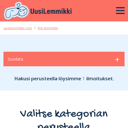
uusilemmikki.com
Etsi lemmikki
Suodata
Hakusi perusteella löysimme
1
ilmoitukset.
Valitse kategorian
perusteella