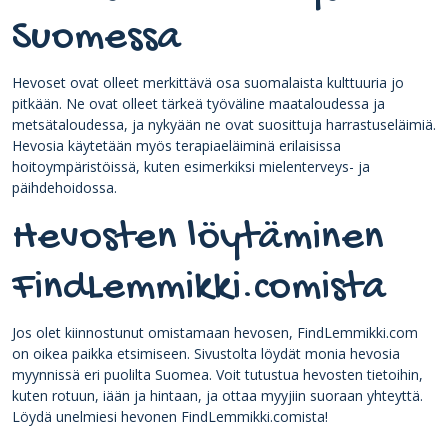
Suomessa
Hevoset ovat olleet merkittävä osa suomalaista kulttuuria jo
pitkään. Ne ovat olleet tärkeä työväline maataloudessa ja
metsätaloudessa, ja nykyään ne ovat suosittuja harrastuseläimiä.
Hevosia käytetään myös terapiaeläiminä erilaisissa
hoitoympäristöissä, kuten esimerkiksi mielenterveys- ja
päihdehoidossa.
Hevosten löytäminen
FindLemmikki.comista
Jos olet kiinnostunut omistamaan hevosen, FindLemmikki.com
on oikea paikka etsimiseen. Sivustolta löydät monia hevosia
myynnissä eri puolilta Suomea. Voit tutustua hevosten tietoihin,
kuten rotuun, iään ja hintaan, ja ottaa myyjiin suoraan yhteyttä.
Löydä unelmiesi hevonen FindLemmikki.comista!