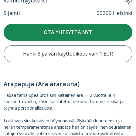
Valmis myytäväksi
Nyt
Sijainti
00200 Helsinki
OTA YHTEYTTÄ NYT
Hanki 3 päivän käyttöoikeus vain 1 EUR
Arapapuja (Ara ararauna)
Tapaa tämä upea uros sini-keltainen ara — 2 vuotta ja 4
kuukautta vanha, käsin kasvatettu, uskomattoman leikkisä ja
täynnä persoonallisuutta.
Loistavan sini-kultaisen höyhenensä, älykkään luonteensa ja
hellän temperamenttinsa ansiosta hän on täydellinen seuralainen
lintujen ystäville, jotka etsivät sosiaalista ja vuorovaikutteista