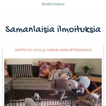
Ilmoita mainos
Samanlaisia ilmoituksia
meillä on uros ja naaras sekä afrikkalaisia