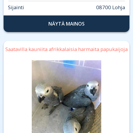
Sijainti
08700 Lohja
NÄYTÄ MAINOS
Saatavilla kauniita afrikkalaisia ​​harmaita papukaijoja