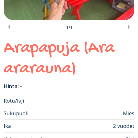
1/1
Arapapuja (Ara
ararauna)
Hinta: -
Rotu/laji
Sukupuoli
Mies
Ikä
2 vuodet