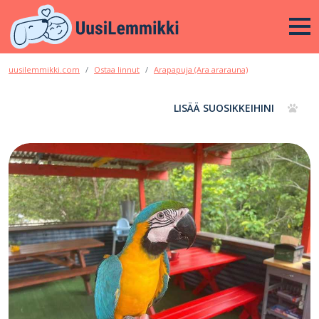
uusilemmikki.com
Ostaa linnut
Arapapuja (Ara ararauna)
LISÄÄ SUOSIKKEIHINI