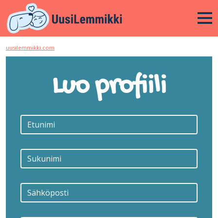
uusilemmikki.com
Luo profiili