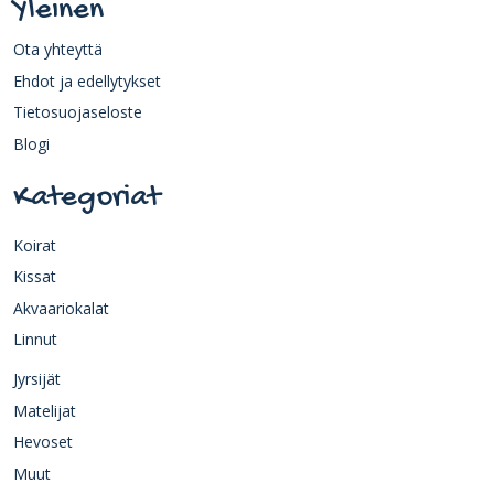
Yleinen
Ota yhteyttä
Ehdot ja edellytykset
Tietosuojaseloste
Blogi
Kategoriat
Koirat
Kissat
Akvaariokalat
Linnut
Jyrsijät
Matelijat
Hevoset
Muut