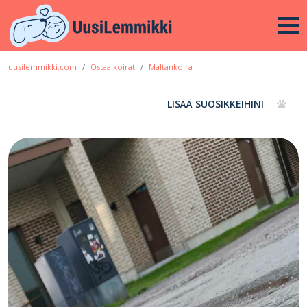
uusilemmikki.com
Ostaa koirat
Maltankoira
LISÄÄ SUOSIKKEIHINI