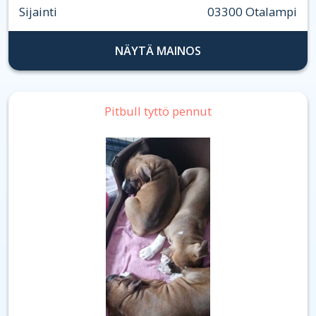
Sijainti
03300 Otalampi
NÄYTÄ MAINOS
Pitbull tyttö pennut