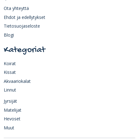
Ota yhteyttä
Ehdot ja edellytykset
Tietosuojaseloste
Blogi
Kategoriat
Koirat
Kissat
Akvaariokalat
Linnut
Jyrsijät
Matelijat
Hevoset
Muut