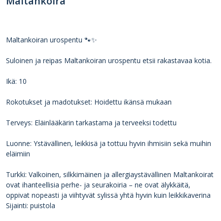
Maltankoira
Maltankoiran urospentu 🐾✨
Suloinen ja reipas Maltankoiran urospentu etsii rakastavaa kotia.
Ikä: 10
Rokotukset ja madotukset: Hoidettu ikänsä mukaan
Terveys: Eläinlääkärin tarkastama ja terveeksi todettu
Luonne: Ystävällinen, leikkisä ja tottuu hyvin ihmisiin sekä muihin
eläimiin
Turkki: Valkoinen, silkkimäinen ja allergiaystävällinen Maltankoirat
ovat ihanteellisia perhe- ja seurakoiria – ne ovat älykkäitä,
oppivat nopeasti ja viihtyvät sylissä yhtä hyvin kuin leikkikaverina
Sijainti: puistola