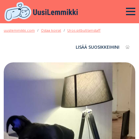
uusilemmikki.com
Ostaa koirat
Uros pitbull/amstaff
LISÄÄ SUOSIKKEIHINI