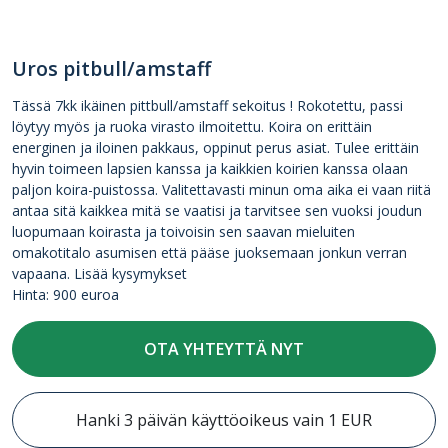
Uros pitbull/amstaff
Tässä 7kk ikäinen pittbull/amstaff sekoitus ! Rokotettu, passi
löytyy myös ja ruoka virasto ilmoitettu. Koira on erittäin
energinen ja iloinen pakkaus, oppinut perus asiat. Tulee erittäin
hyvin toimeen lapsien kanssa ja kaikkien koirien kanssa olaan
paljon koira-puistossa. Valitettavasti minun oma aika ei vaan riitä
antaa sitä kaikkea mitä se vaatisi ja tarvitsee sen vuoksi joudun
luopumaan koirasta ja toivoisin sen saavan mieluiten
omakotitalo asumisen että pääse juoksemaan jonkun verran
vapaana. Lisää kysymykset
Hinta: 900 euroa
OTA YHTEYTTÄ NYT
Hanki 3 päivän käyttöoikeus vain 1 EUR