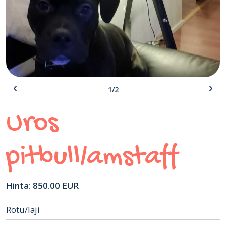
1/2
Uros
pitbull/amstaff
Hinta: 850.00 EUR
Rotu/laji