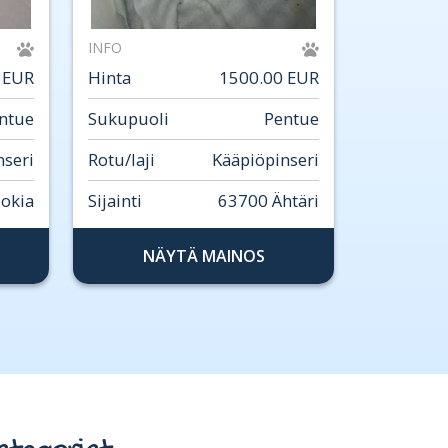
INFO
 EUR
Hinta
1500.00 EUR
ntue
Sukupuoli
Pentue
nseri
Rotu/laji
Kääpiöpinseri
okia
Sijainti
63700 Ähtäri
NÄYTÄ MAINOS