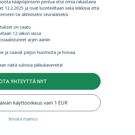
oista kääpiöpinserin pentua etsii omia rakastavia
t 12.2.2025 ja ovat luonteeltaan sekä leikkisiä että
eeseen tai aktiiviseksi seuralaiseksi.
otukset on saatu
etaan 12 viikon iässä
osiaalistuneet arjen ääniin
 ja saavat paljon huomiota ja hoivaa.
an näitä suloisia pikkukavereita!
OTA YHTEYTTÄ NYT
äivän käyttöoikeus vain 1 EUR
Ilmoita mainos