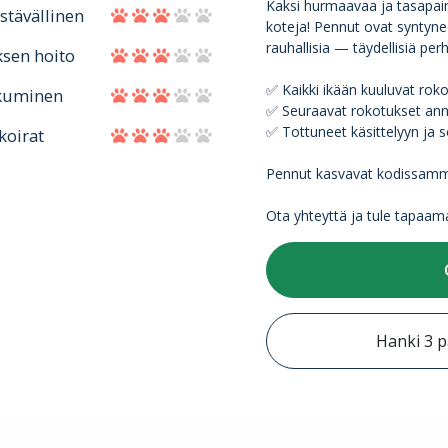
Kaksi hurmaavaa ja tasapain
stävällinen
koteja! Pennut ovat syntynee
rauhallisia — täydellisiä perh
ksen hoito
✅ Kaikki ikään kuuluvat rok
kuminen
✅ Seuraavat rokotukset ann
✅ Tottuneet käsittelyyn ja s
koirat
Pennut kasvavat kodissamme
Ota yhteyttä ja tule tapaama
Hanki 3 p