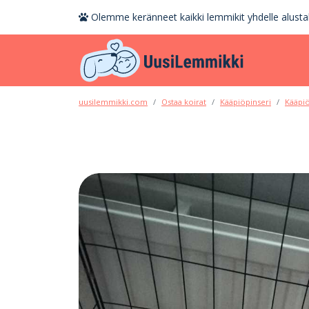
Olemme keränneet kaikki lemmikit yhdelle alustal
uusilemmikki.com
Ostaa koirat
Kääpiöpinseri
Kääpiö