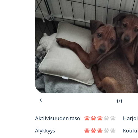
1/1
Aktiivisuuden taso
Harjo
Älykkyys
Koulu