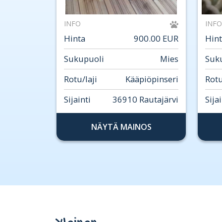
INFO
INFO
Hinta
900.00 EUR
Hin
Sukupuoli
Mies
Suk
Rotu/laji
Kääpiöpinseri
Rotu
Sijainti
36910 Rautajärvi
Sijai
NÄYTÄ MAINOS