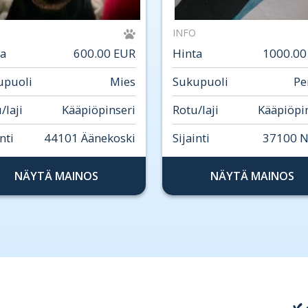
INFO
ta
600.00 EUR
Hinta
1000.00
upuoli
Mies
Sukupuoli
Pe
/laji
Kääpiöpinseri
Rotu/laji
Kääpiöpi
nti
44101 Äänekoski
Sijainti
37100 N
NÄYTÄ MAINOS
NÄYTÄ MAINOS