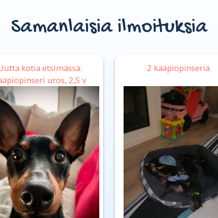
Samanlaisia ilmoituksia
Uutta kotia etsimässä:
2 kääpiöpinseriä
ääpiöpinseri uros, 2,5 v