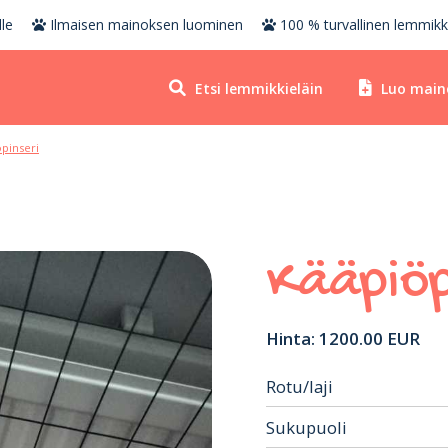
le
Ilmaisen mainoksen luominen
100 % turvallinen lemmikk
Etsi lemmikkieläin
Luo main
pinseri
Kääpiöp
Hinta: 1200.00 EUR
Rotu/laji
Sukupuoli