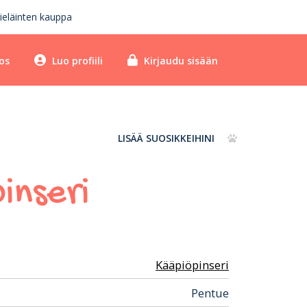
ieläinten kauppa
os
Luo profiili
Kirjaudu sisään
LISÄÄ SUOSIKKEIHINI
inseri
Kääpiöpinseri
Pentue