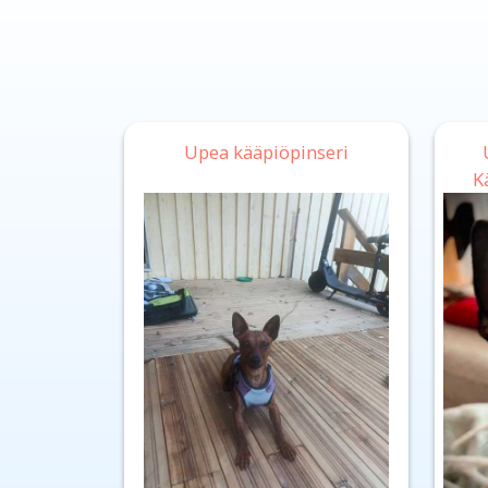
Upea kääpiöpinseri
K