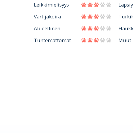
Leikkimielisyys
Lapsiy
Vartijakoira
Turki
Alueellinen
Hauk
Tuntemattomat
Muut 