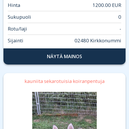
Hinta
1200.00 EUR
Sukupuoli
0
Rotu/laji
-
Sijainti
02480 Kirkkonummi
NÄYTÄ MAINOS
kauniita sekarotuisia koiranpentuja