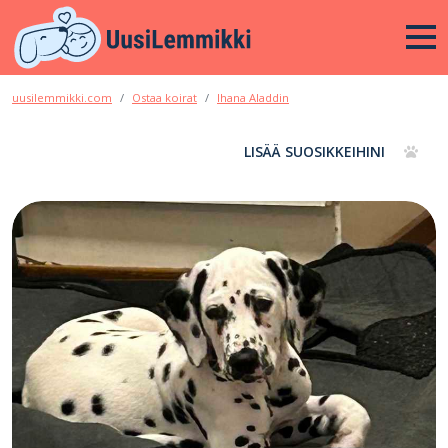
uusilemmikki.com
Ostaa koirat
Ihana Aladdin
LISÄÄ SUOSIKKEIHINI