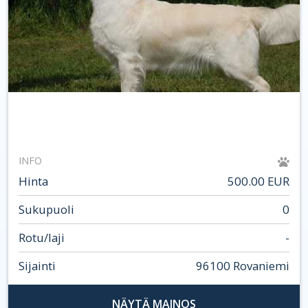
INFO
Hinta
500.00 EUR
Sukupuoli
0
Rotu/laji
-
Sijainti
96100 Rovaniemi
NÄYTÄ MAINOS