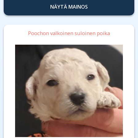
NÄYTÄ MAINOS
Poochon valkoinen suloinen poika