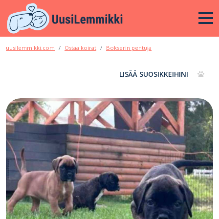
uusilemmikki.com
Ostaa koirat
Bokserin pentuja
LISÄÄ SUOSIKKEIHINI