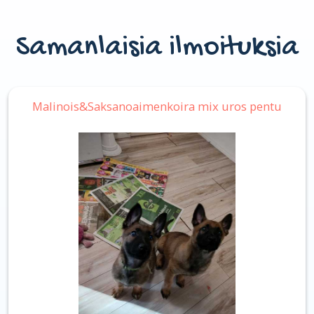
Samanlaisia ilmoituksia
Malinois&Saksanoaimenkoira mix uros pentu