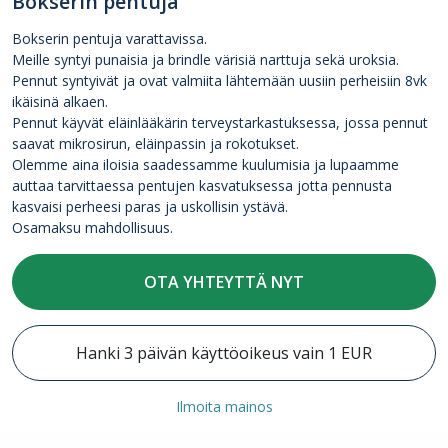
Bokserin pentuja
Bokserin pentuja varattavissa.
Meille syntyi punaisia ja brindle värisiä narttuja sekä uroksia.
Pennut syntyivät ja ovat valmiita lähtemään uusiin perheisiin 8vk
ikäisinä alkaen.
Pennut käyvät eläinlääkärin terveystarkastuksessa, jossa pennut
saavat mikrosirun, eläinpassin ja rokotukset.
Olemme aina iloisia saadessamme kuulumisia ja lupaamme
auttaa tarvittaessa pentujen kasvatuksessa jotta pennusta
kasvaisi perheesi paras ja uskollisin ystävä.
Osamaksu mahdollisuus.
OTA YHTEYTTÄ NYT
Hanki 3 päivän käyttöoikeus vain 1 EUR
Ilmoita mainos