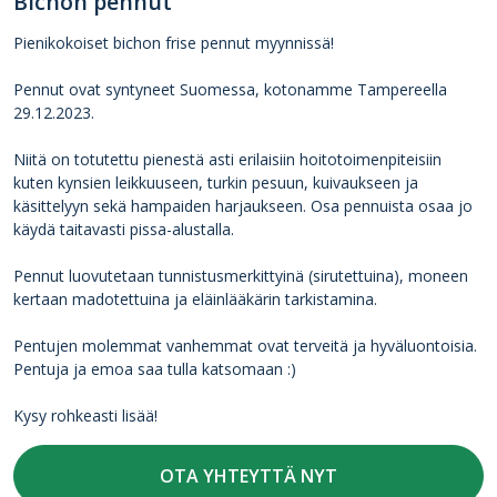
Bichon pennut
Pienikokoiset bichon frise pennut myynnissä!
Pennut ovat syntyneet Suomessa, kotonamme Tampereella
29.12.2023.
Niitä on totutettu pienestä asti erilaisiin hoitotoimenpiteisiin
kuten kynsien leikkuuseen, turkin pesuun, kuivaukseen ja
käsittelyyn sekä hampaiden harjaukseen. Osa pennuista osaa jo
käydä taitavasti pissa-alustalla.
Pennut luovutetaan tunnistusmerkittyinä (sirutettuina), moneen
kertaan madotettuina ja eläinlääkärin tarkistamina.
Pentujen molemmat vanhemmat ovat terveitä ja hyväluontoisia.
Pentuja ja emoa saa tulla katsomaan :)
Kysy rohkeasti lisää!
OTA YHTEYTTÄ NYT