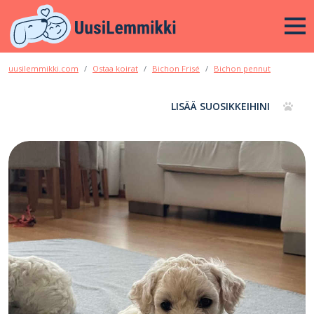
uusilemmikki.com
Ostaa koirat
Bichon Frisé
Bichon pennut
LISÄÄ SUOSIKKEIHINI