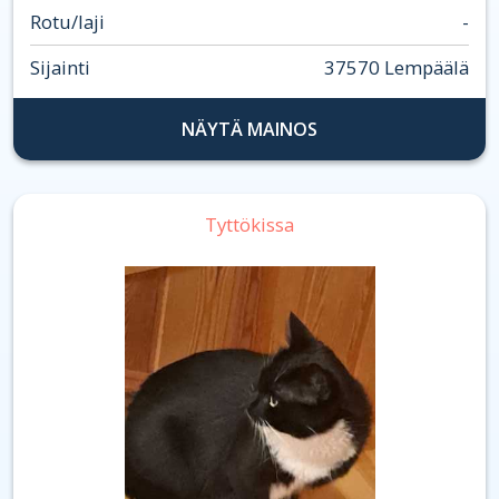
Rotu/laji
-
Sijainti
37570 Lempäälä
NÄYTÄ MAINOS
Tyttökissa