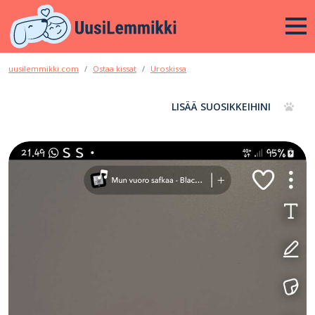
uusilemmikki.com
Ostaa kissat
Uroskissa
LISÄÄ SUOSIKKEIHINI