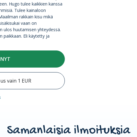
kseen. Hugo tulee kaikkien kanssa
ihmisiä. Tulee kainaloon
Maailman rakkain kisu mikä
sisäkisukai vaan on
an ulos huutamisen yhteydessä.
n paikkaan. Eli käytetty ja
 NYT
eus vain 1 EUR
s
Samanlaisia ilmoituksia