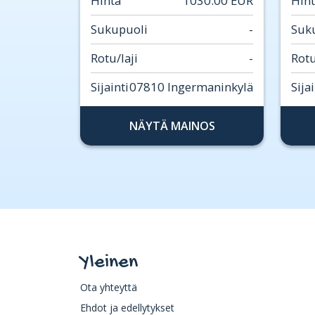
Hinta
1030.00 EUR
Hin
Sukupuoli
-
Suk
Rotu/laji
-
Rotu
Sijainti
07810 Ingermaninkylä
Sijai
NÄYTÄ MAINOS
Yleinen
Ota yhteyttä
Ehdot ja edellytykset