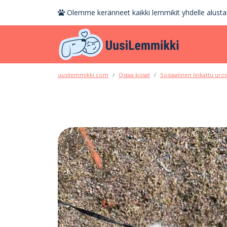
Olemme keränneet kaikki lemmikit yhdelle alustal
uusilemmikki.com
Ostaa kissat
Sosiaalinen leikattu uros