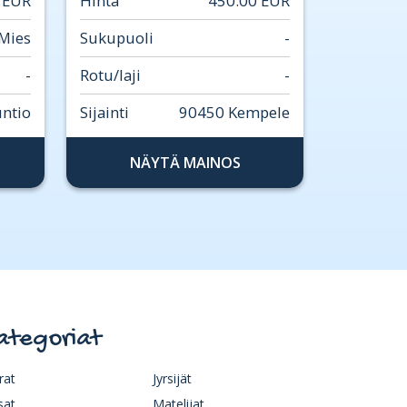
 EUR
Hinta
450.00 EUR
Mies
Sukupuoli
-
-
Rotu/laji
-
untio
Sijainti
90450 Kempele
NÄYTÄ MAINOS
ategoriat
rat
Jyrsijät
sat
Matelijat