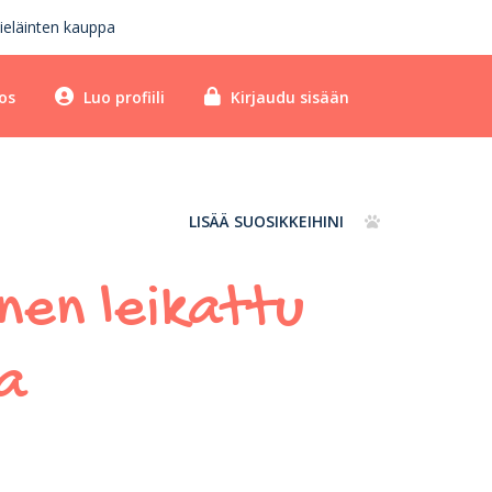
ieläinten kauppa
os
Luo profiili
Kirjaudu sisään
LISÄÄ SUOSIKKEIHINI
inen leikattu
sa