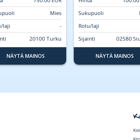
ta
750.00 EUR
Hinta
100.00
upuoli
Mies
Sukupuoli
/laji
-
Rotu/laji
nti
20100 Turku
Sijainti
02580 Si
NÄYTÄ MAINOS
NÄYTÄ MAINOS
K
Koi
Kis