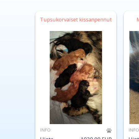
Tupsukorvaiset kissanpennut
INFO
INFO