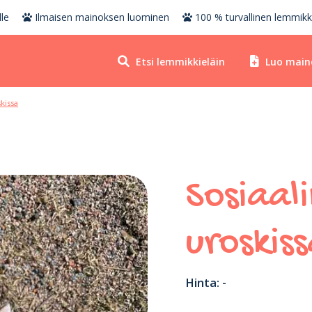
le
Ilmaisen mainoksen luominen
100 % turvallinen lemmikk
Etsi lemmikkieläin
Luo main
kissa
Sosiaal
uroskis
Hinta: -