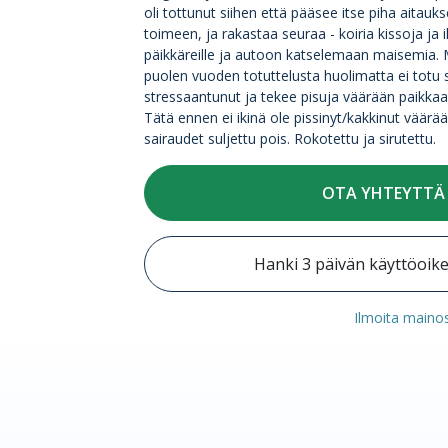
oli tottunut siihen että pääsee itse piha aitau
toimeen, ja rakastaa seuraa - koiria kissoja ja 
päikkäreille ja autoon katselemaan maisemia. 
puolen vuoden totuttelusta huolimatta ei totu 
stressaantunut ja tekee pisuja väärään paikka
Tätä ennen ei ikinä ole pissinyt/kakkinut väärää
sairaudet suljettu pois. Rokotettu ja sirutettu.
OTA YHTEYTTÄ
Hanki 3 päivän käyttöoik
Ilmoita maino