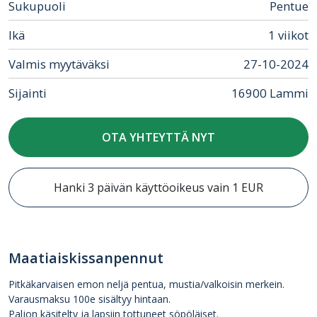
Sukupuoli
Pentue
Ikä
1 viikot
Valmis myytäväksi
27-10-2024
Sijainti
16900 Lammi
OTA YHTEYTTÄ NYT
Hanki 3 päivän käyttöoikeus vain 1 EUR
Maatiaiskissanpennut
Pitkäkarvaisen emon neljä pentua, mustia/valkoisin merkein.
Varausmaksu 100e sisältyy hintaan.
Paljon käsitelty ja lapsiin tottuneet söpöläiset.