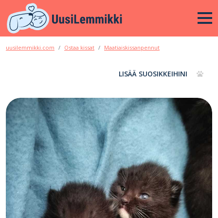
uusilemmikki.com
Ostaa kissat
Maatiaiskissanpennut
LISÄÄ SUOSIKKEIHINI