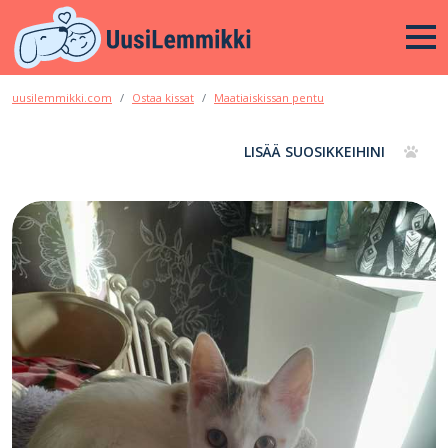
uusilemmikki.com
Ostaa kissat
Maatiaiskissan pentu
LISÄÄ SUOSIKKEIHINI