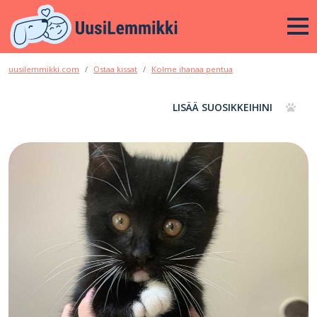
uusilemmikki.com
Ostaa kissat
Kolme ihanaa pentua
LISÄÄ SUOSIKKEIHINI