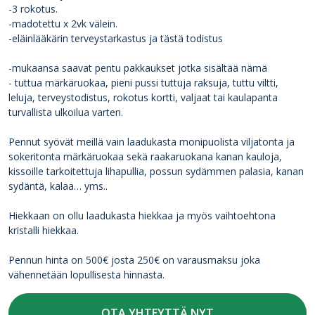
-3 rokotus.
-madotettu x 2vk välein.
-eläinlääkärin terveystarkastus ja tästä todistus
-mukaansa saavat pentu pakkaukset jotka sisältää nämä
- tuttua märkäruokaa, pieni pussi tuttuja raksuja, tuttu viltti,
leluja, terveystodistus, rokotus kortti, valjaat tai kaulapanta
turvallista ulkoilua varten.
Pennut syövät meillä vain laadukasta monipuolista viljatonta ja
sokeritonta märkäruokaa sekä raakaruokana kanan kauloja,
kissoille tarkoitettuja lihapullia, possun sydämmen palasia, kanan
sydäntä, kalaa… yms..
Hiekkaan on ollu laadukasta hiekkaa ja myös vaihtoehtona
kristalli hiekkaa.
Pennun hinta on 500€ josta 250€ on varausmaksu joka
vähennetään lopullisesta hinnasta.
OTA YHTEYTTÄ NYT