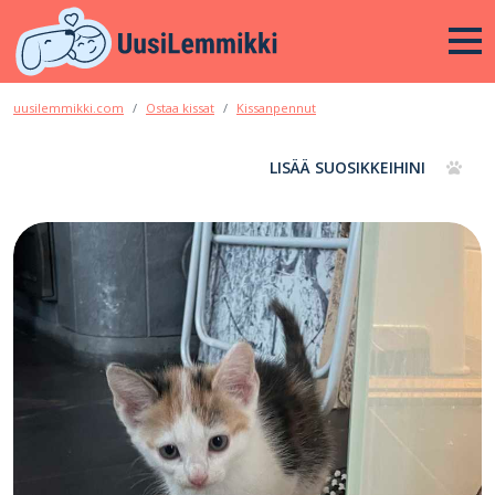
uusilemmikki.com
Ostaa kissat
Kissanpennut
LISÄÄ SUOSIKKEIHINI