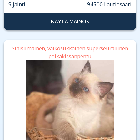
Sijainti
94500 Lautiosaari
NÄYTÄ MAINOS
Sinisilmäinen, valkosukkainen superseurallinen
poikakissanpentu