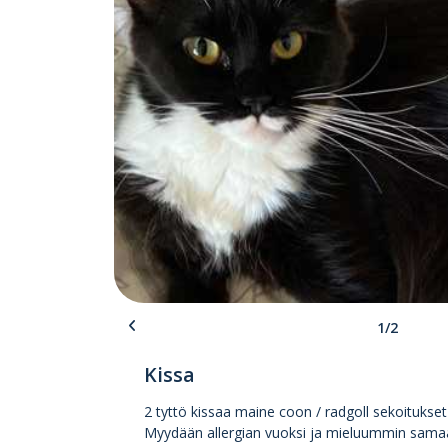
1/2
Kissa
2 tyttö kissaa maine coon / radgoll sekoitukset 
Myydään allergian vuoksi ja mieluummin samaan k