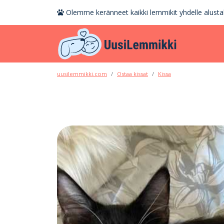
Olemme keränneet kaikki lemmikit yhdelle alustal
uusilemmikki.com
Ostaa kissat
Kissa