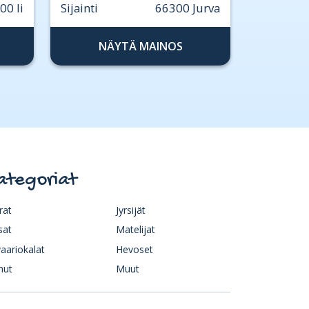
00 Ii
Sijainti
66300 Jurva
NÄYTÄ MAINOS
ategoriat
rat
Jyrsijät
sat
Matelijat
aariokalat
Hevoset
nut
Muut