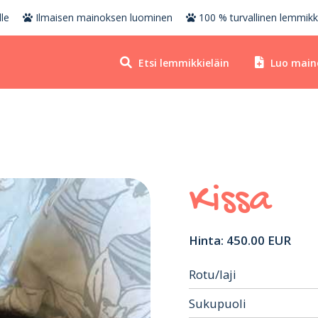
le
Ilmaisen mainoksen luominen
100 % turvallinen lemmikk
Etsi lemmikkieläin
Luo main
Kissa
Hinta: 450.00 EUR
Rotu/laji
Sukupuoli