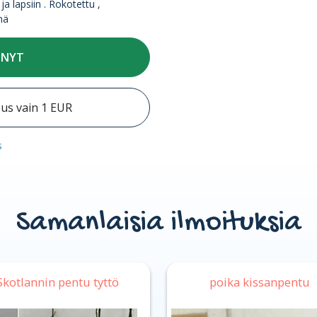
ja lapsiin . Rokotettu ,
nä
 NYT
eus vain 1 EUR
s
Samanlaisia ilmoituksia
Skotlannin pentu tyttö
poika kissanpentu