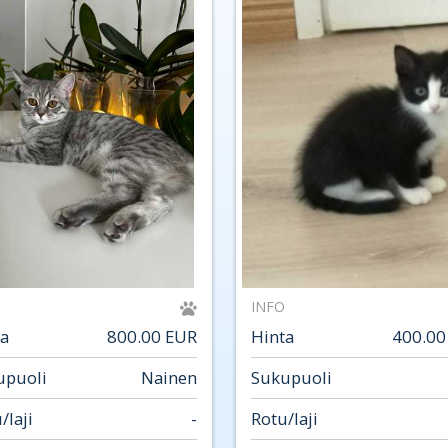
INFO
ta
800.00 EUR
Hinta
400.00
upuoli
Nainen
Sukupuoli
/laji
-
Rotu/laji