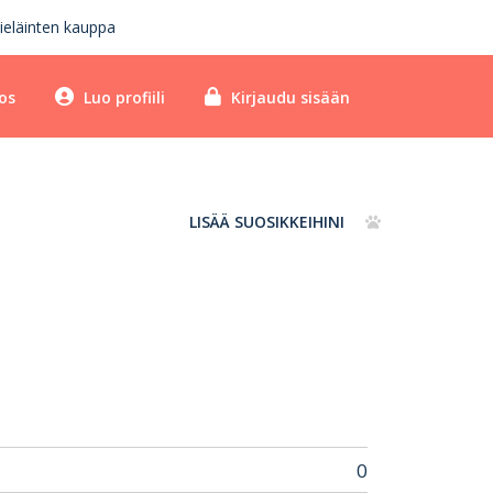
ieläinten kauppa
os
Luo profiili
Kirjaudu sisään
LISÄÄ SUOSIKKEIHINI
0