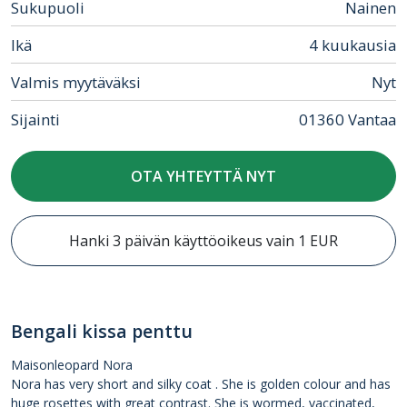
Sukupuoli
Nainen
Ikä
4 kuukausia
Valmis myytäväksi
Nyt
Sijainti
01360 Vantaa
OTA YHTEYTTÄ NYT
Hanki 3 päivän käyttöoikeus vain 1 EUR
Bengali kissa penttu
Maisonleopard Nora
Nora has very short and silky coat . She is golden colour and has
huge rosettes with great contrast. She is wormed, vaccinated,