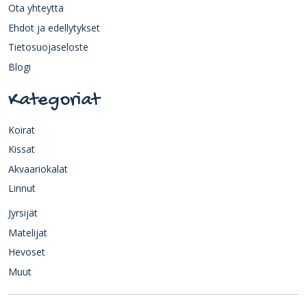
Ota yhteyttä
Ehdot ja edellytykset
Tietosuojaseloste
Blogi
Kategoriat
Koirat
Kissat
Akvaariokalat
Linnut
Jyrsijät
Matelijat
Hevoset
Muut