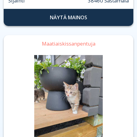
Sijainti
38460 Sastamala
NÄYTÄ MAINOS
Maatiaiskissanpentuja