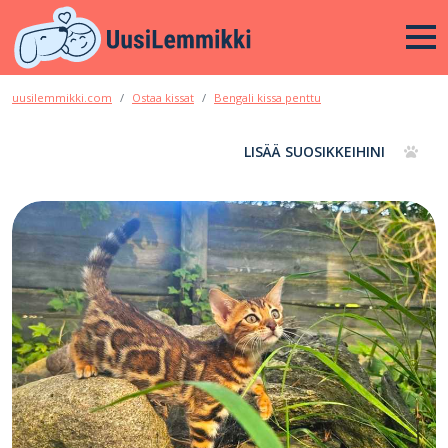
uusilemmikki.com
Ostaa kissat
Bengali kissa penttu
LISÄÄ SUOSIKKEIHINI