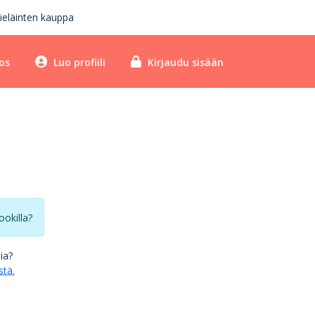
ieläinten kauppa
os
Luo profiili
Kirjaudu sisään
ookilla?
lia?
stä.