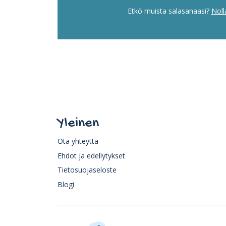
Etkö muista salasanaasi?
Noll
Yleinen
Ota yhteyttä
Ehdot ja edellytykset
Tietosuojaseloste
Blogi