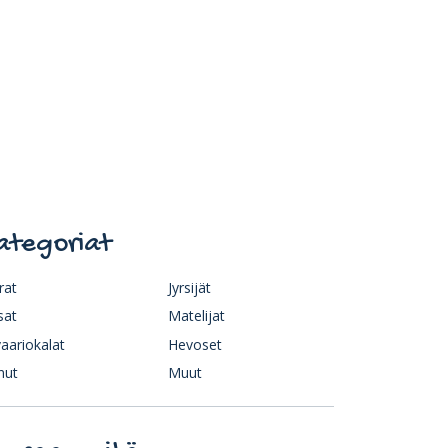
ategoriat
rat
Jyrsijät
sat
Matelijat
aariokalat
Hevoset
nut
Muut