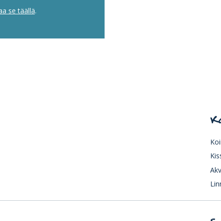
aa se täällä
.
K
Koi
Kis
Akv
Lin