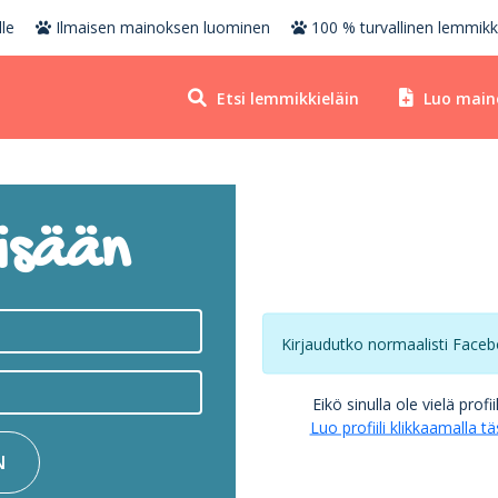
le
Ilmaisen mainoksen luominen
100 % turvallinen lemmikk
Etsi lemmikkieläin
Luo main
isään
Kirjaudutko normaalisti Faceb
Eikö sinulla ole vielä profii
Luo profiili klikkaamalla tä
N