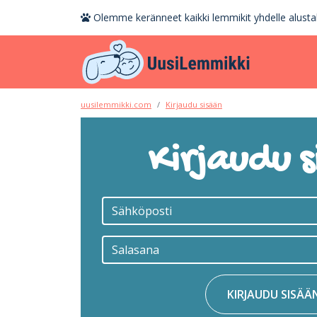
Olemme keränneet kaikki lemmikit yhdelle alustal
uusilemmikki.com
Kirjaudu sisään
Kirjaudu s
KIRJAUDU SISÄÄ