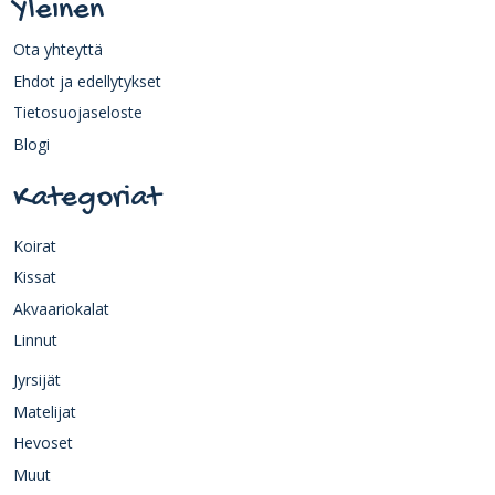
Yleinen
Ota yhteyttä
Ehdot ja edellytykset
Tietosuojaseloste
Blogi
Kategoriat
Koirat
Kissat
Akvaariokalat
Linnut
Jyrsijät
Matelijat
Hevoset
Muut