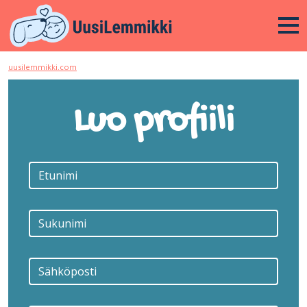
uusilemmikki.com
Luo profiili