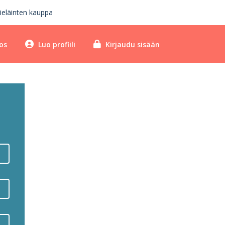
ieläinten kauppa
os
Luo profiili
Kirjaudu sisään