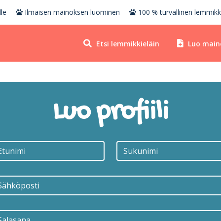
le
Ilmaisen mainoksen luominen
100 % turvallinen lemmikk
Etsi lemmikkieläin
Luo main
Luo profiili