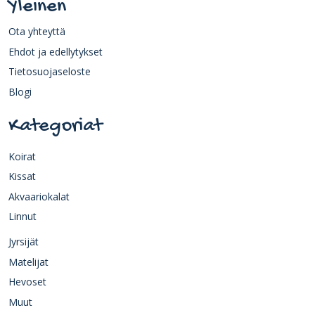
Yleinen
Ota yhteyttä
Ehdot ja edellytykset
Tietosuojaseloste
Blogi
Kategoriat
Koirat
Kissat
Akvaariokalat
Linnut
Jyrsijät
Matelijat
Hevoset
Muut