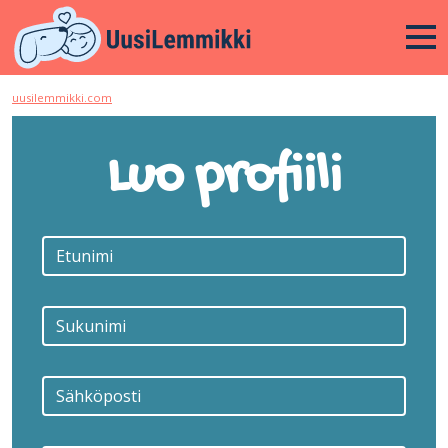
uusilemmikki.com
Luo profiili