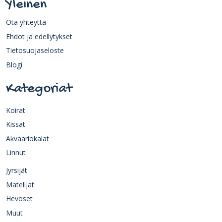
Yleinen
Ota yhteyttä
Ehdot ja edellytykset
Tietosuojaseloste
Blogi
Kategoriat
Koirat
Kissat
Akvaariokalat
Linnut
Jyrsijät
Matelijat
Hevoset
Muut