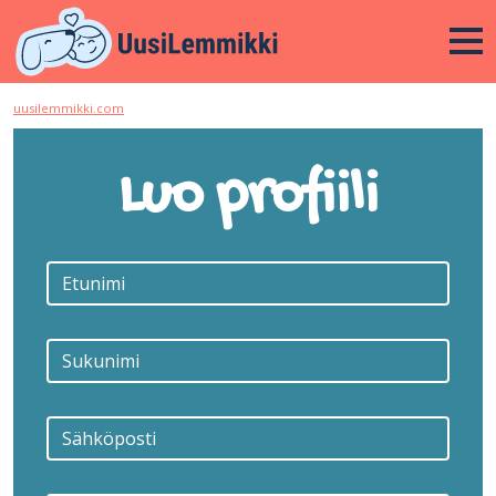
uusilemmikki.com
Luo profiili