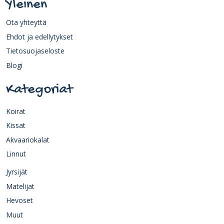
Yleinen
Ota yhteyttä
Ehdot ja edellytykset
Tietosuojaseloste
Blogi
Kategoriat
Koirat
Kissat
Akvaariokalat
Linnut
Jyrsijät
Matelijat
Hevoset
Muut