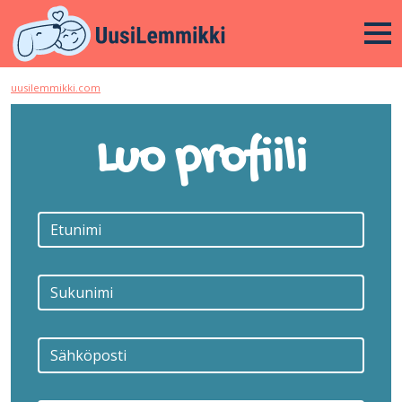
uusilemmikki.com
Luo profiili