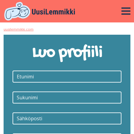
uusilemmikki.com
Luo profiili