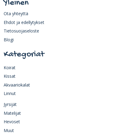
Yleinen
Ota yhteyttä
Ehdot ja edellytykset
Tietosuojaseloste
Blogi
Kategoriat
Koirat
Kissat
Akvaariokalat
Linnut
Jyrsijät
Matelijat
Hevoset
Muut