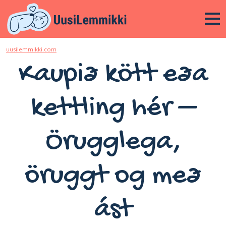
uusilemmikki.com
Kaupið kött eða
kettling hér –
Örugglega,
öruggt og með
ást