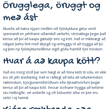
Örugglega, öruggt og
með ást
Ákveða að bæta nýjum meðlim við fjölskylduna getur verið
spennandi en jafnframt viðamikið verkefni, sérstaklega þegar það
kemur að því að kaupa gæludýr eins og kött. Það er mikilvægt að
nálgast þetta ferli með ábyrgð og umhyggju til að tryggja að þú
og þinn nýi fjölskyldumeðlimur eigið góða framtíð fyrir höndum.
Hvar á að kaupa kött?
Það eru mörg stöð þar sem hægt er að finna ketti til sölu, en ekki
eru öll jafn áreiðanleg. Það er ráðlegt að leita að viðurkenndum
ræktendum, björgunarmiðstöðvum eða dýraathvörfum þegar
kemur að því að kaupa kött. Þessar stofnanir tryggja að kettirnir
séu heilbrigðir, vel umhirðir og oft bólusettir áður en þeir eru
settir í ný heimili.