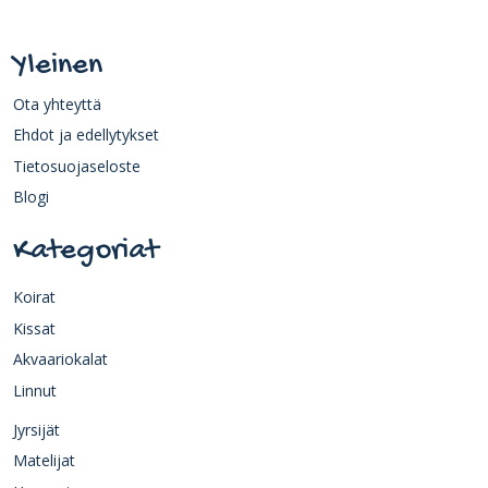
Yleinen
Ota yhteyttä
Ehdot ja edellytykset
Tietosuojaseloste
Blogi
Kategoriat
Koirat
Kissat
Akvaariokalat
Linnut
Jyrsijät
Matelijat