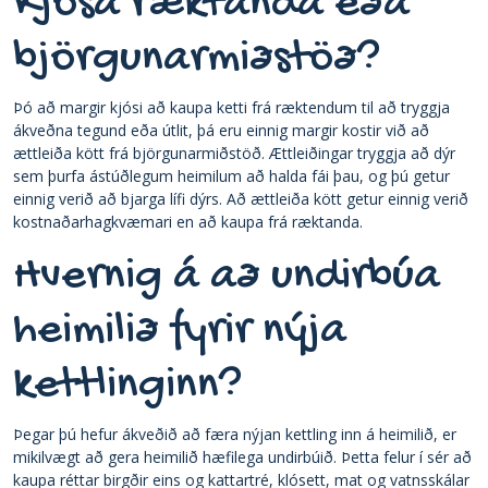
Kjósa ræktanda eða
björgunarmiðstöð?
Þó að margir kjósi að kaupa ketti frá ræktendum til að tryggja
ákveðna tegund eða útlit, þá eru einnig margir kostir við að
ættleiða kött frá björgunarmiðstöð. Ættleiðingar tryggja að dýr
sem þurfa ástúðlegum heimilum að halda fái þau, og þú getur
einnig verið að bjarga lífi dýrs. Að ættleiða kött getur einnig verið
kostnaðarhagkvæmari en að kaupa frá ræktanda.
Hvernig á að undirbúa
heimilið fyrir nýja
kettlinginn?
Þegar þú hefur ákveðið að færa nýjan kettling inn á heimilið, er
mikilvægt að gera heimilið hæfilega undirbúið. Þetta felur í sér að
kaupa réttar birgðir eins og kattartré, klósett, mat og vatnsskálar