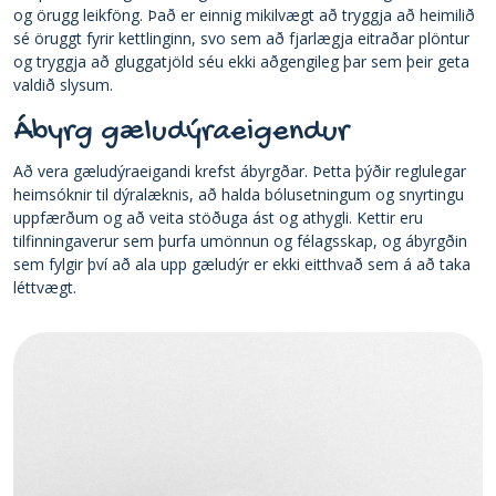
og örugg leikföng. Það er einnig mikilvægt að tryggja að heimilið
sé öruggt fyrir kettlinginn, svo sem að fjarlægja eitraðar plöntur
og tryggja að gluggatjöld séu ekki aðgengileg þar sem þeir geta
valdið slysum.
Ábyrg gæludýraeigendur
Að vera gæludýraeigandi krefst ábyrgðar. Þetta þýðir reglulegar
heimsóknir til dýralæknis, að halda bólusetningum og snyrtingu
uppfærðum og að veita stöðuga ást og athygli. Kettir eru
tilfinningaverur sem þurfa umönnun og félagsskap, og ábyrgðin
sem fylgir því að ala upp gæludýr er ekki eitthvað sem á að taka
léttvægt.