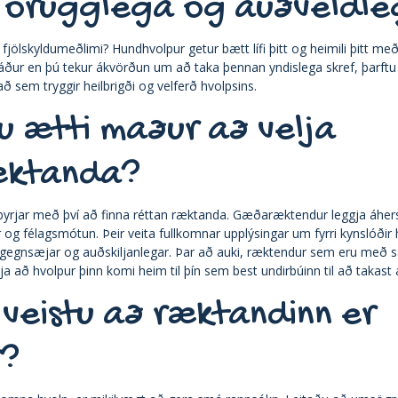
örugglega og auðveldle
 fjölskyldumeðlimi? Hundhvolpur getur bætt lífi þitt og heimili þitt me
 áður en þú tekur ákvörðun um að taka þennan yndislega skref, þarft
ð sem tryggir heilbrigði og velferð hvolpsins.
u ætti maður að velja
ktanda?
 byrjar með því að finna réttan ræktanda. Gæðaræktendur leggja áhersl
 og félagsmótun. Þeir veita fullkomnar upplýsingar um fyrri kynslóðir
ru gegnsæjar og auðskiljanlegar. Þar að auki, ræktendur sem eru með 
gja að hvolpur þinn komi heim til þín sem best undirbúinn til að takast 
 veistu að ræktandinn er
r?