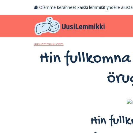
Olemme keränneet kaikki lemmikit yhdelle alustal
uusilemmikki.com
Hin fullkomna
öru
Hin full