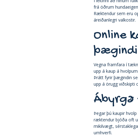
Í leitinni að hinum 
frá öðrum hundaeigend
Ræktendur sem eru opni
áreiðanlegri valkostir.
Online 
þægindi
Vegna framfara í tækn
upp á kaup á hvolpum.
Þrátt fyrir þægindin s
upp á örugg viðskipti 
Ábyrgð 
Þegar þú kaupir hvolp 
ræktendur bjóða oft up
mikilvægt, sérstaklega
umhverfi.