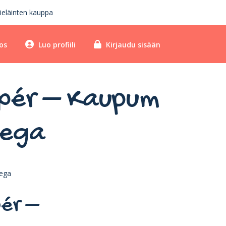
ieläinten kauppa
os
Luo profiili
Kirjaudu sisään
r þér – Kaupum
lega
þér –