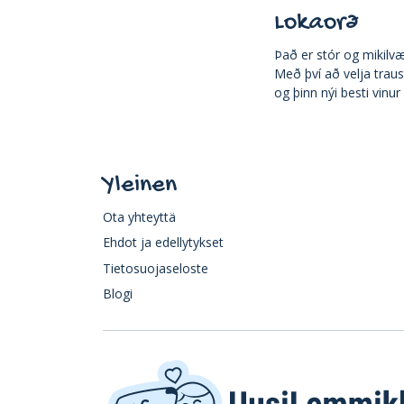
Lokaorð
Það er stór og mikilv
Með því að velja trau
og þinn nýi besti vin
Yleinen
Ota yhteyttä
Ehdot ja edellytykset
Tietosuojaseloste
Blogi