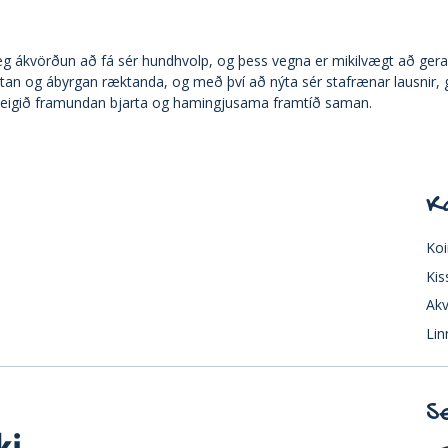
æg ákvörðun að fá sér hundhvolp, og þess vegna er mikilvægt að gera
stan og ábyrgan ræktanda, og með því að nýta sér stafrænar lausnir, 
ur eigið framundan bjarta og hamingjusama framtíð saman.
K
Koi
Kis
Akv
Lin
S