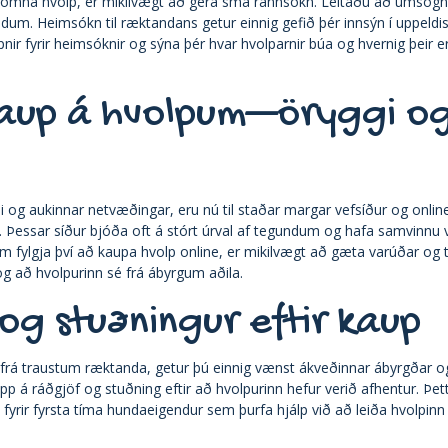
fullkomna hvolp, er mikilvægt að gera smá rannsókn. Leitaðu að u
um. Heimsókn til ræktandans getur einnig gefið þér innsýn í uppeld
r fyrir heimsóknir og sýna þér hvar hvolparnir búa og hvernig þeir er
kaup á hvolpum—öryggi o
i og aukinnar netvæðingar, eru nú til staðar margar vefsíður og onli
 Þessar síður bjóða oft á stórt úrval af tegundum og hafa samvinnu v
em fylgja því að kaupa hvolp online, er mikilvægt að gæta varúðar og 
og að hvolpurinn sé frá ábyrgum aðila.
og stuðningur eftir kaup
frá traustum ræktanda, getur þú einnig vænst ákveðinnar ábyrgðar og e
p á ráðgjöf og stuðning eftir að hvolpurinn hefur verið afhentur. Þet
 fyrir fyrsta tíma hundaeigendur sem þurfa hjálp við að leiða hvolpinn s