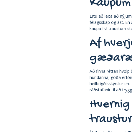
Kaupum 
Ertu að leita að nýjum
félagsskap og ást. En
kaupa frá traustum sta
Af hverj
gæðaræ
Að finna réttan hvolp
hundanna, góða erfðir
heilbrigðisskýrslur e
ráðstafanir til að tryg
Hvernig
traustu