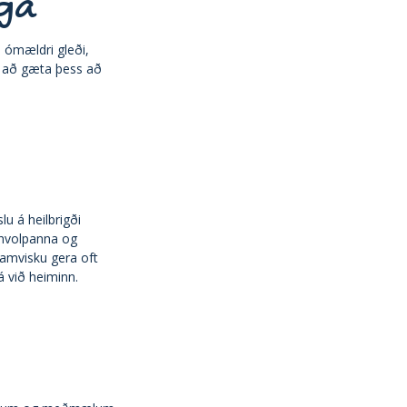
ga
ð ómældri gleði,
u að gæta þess að
u á heilbrigði
 hvolpanna og
samvisku gera oft
á við heiminn.