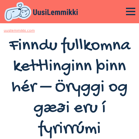
uusilemmikki.com
Finndu fullkomna
kettlinginn þinn
hér – Öryggi og
gæði eru í
fyrirrúmi