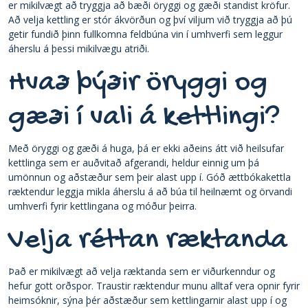
er mikilvægt að tryggja að bæði öryggi og gæði standist kröfur.
Að velja kettling er stór ákvörðun og því viljum við tryggja að þú
getir fundið þinn fullkomna feldbúna vin í umhverfi sem leggur
áherslu á þessi mikilvægu atriði.
Hvað þýðir öryggi og
gæði í vali á kettlingi?
Með öryggi og gæði á huga, þá er ekki aðeins átt við heilsufar
kettlinga sem er auðvitað afgerandi, heldur einnig um þá
umönnun og aðstæður sem þeir alast upp í. Góð ættbókakettla
ræktendur leggja mikla áherslu á að búa til heilnæmt og örvandi
umhverfi fyrir kettlingana og móður þeirra.
Velja réttan ræktanda
Það er mikilvægt að velja ræktanda sem er viðurkenndur og
hefur gott orðspor. Traustir ræktendur munu alltaf vera opnir fyrir
heimsóknir, sýna þér aðstæður sem kettlingarnir alast upp í og