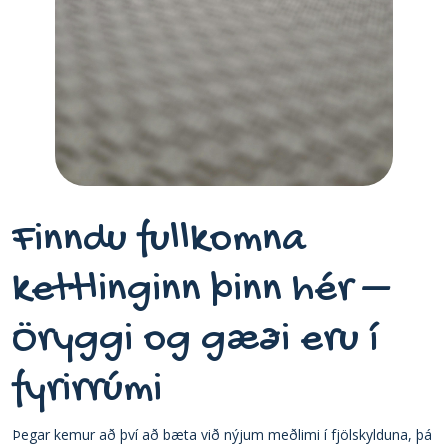
Finndu fullkomna
kettlinginn þinn hér –
Öryggi og gæði eru í
fyrirrúmi
Þegar kemur að því að bæta við nýjum meðlimi í fjölskylduna, þá