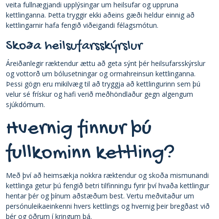
veita fullnægjandi upplýsingar um heilsufar og uppruna
kettlinganna. Þetta tryggir ekki aðeins gæði heldur einnig að
kettlingarnir hafa fengið viðeigandi félagsmótun.
Skoða heilsufarsskýrslur
Áreiðanlegir ræktendur ættu að geta sýnt þér heilsufarsskýrslur
og vottorð um bólusetningar og ormahreinsun kettlinganna.
Þessi gögn eru mikilvæg til að tryggja að kettlingurinn sem þú
velur sé frískur og hafi verið meðhöndlaður gegn algengum
sjúkdómum.
Hvernig finnur þú
fullkominn kettling?
Með því að heimsækja nokkra ræktendur og skoða mismunandi
kettlinga getur þú fengið betri tilfinningu fyrir því hvaða kettlingur
hentar þér og þínum aðstæðum best. Vertu meðvitaður um
persónuleikaeinkenni hvers kettlings og hvernig þeir bregðast við
þér og öðrum í kringum þá.