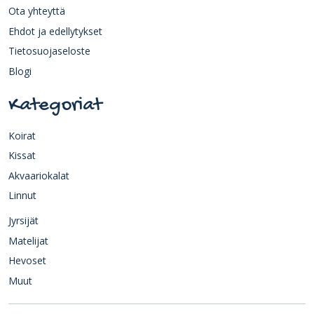
Ota yhteyttä
Ehdot ja edellytykset
Tietosuojaseloste
Blogi
Kategoriat
Koirat
Kissat
Akvaariokalat
Linnut
Jyrsijät
Matelijat
Hevoset
Muut