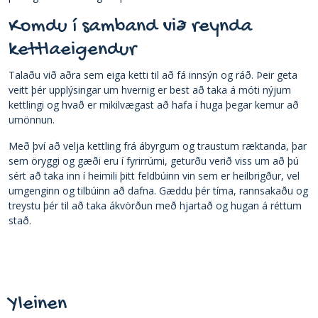
Komdu í samband við reynda
kettlaeigendur
Talaðu við aðra sem eiga ketti til að fá innsýn og ráð. Þeir geta
veitt þér upplýsingar um hvernig er best að taka á móti nýjum
kettlingi og hvað er mikilvægast að hafa í huga þegar kemur að
umönnun.
Með því að velja kettling frá ábyrgum og traustum ræktanda, þar
sem öryggi og gæði eru í fyrirrúmi, geturðu verið viss um að þú
sért að taka inn í heimili þitt feldbúinn vin sem er heilbrigður, vel
umgenginn og tilbúinn að dafna. Gæddu þér tíma, rannsakaðu og
treystu þér til að taka ákvörðun með hjartað og hugan á réttum
stað.
Yleinen