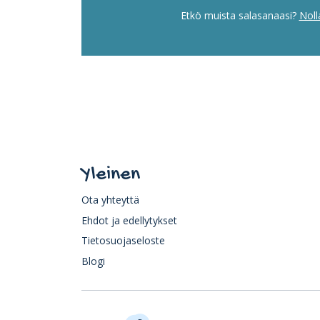
Etkö muista salasanaasi?
Noll
Yleinen
Ota yhteyttä
Ehdot ja edellytykset
Tietosuojaseloste
Blogi