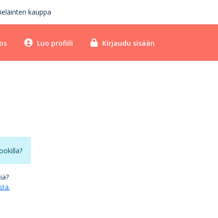
ieläinten kauppa
os
Luo profiili
Kirjaudu sisään
ookilla?
lia?
stä.