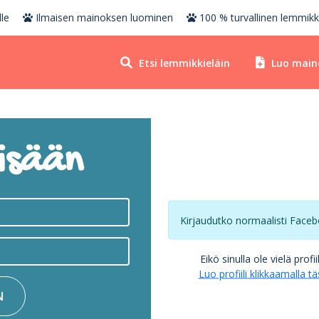
le
Ilmaisen mainoksen luominen
100 % turvallinen lemmikk
Etsi lemmikkieläin
Luo main
isään
Kirjaudutko normaalisti Faceb
Eikö sinulla ole vielä profii
Luo profiili klikkaamalla tä
N