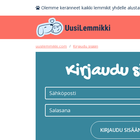
Olemme keränneet kaikki lemmikit yhdelle alustal
uusilemmikki.com
Kirjaudu sisään
Kirjaudu s
KIRJAUDU SISÄÄ