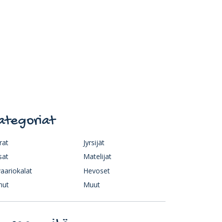
ategoriat
rat
Jyrsijät
sat
Matelijat
aariokalat
Hevoset
nut
Muut