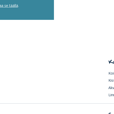
aa se täällä
.
K
Koi
Kis
Akv
Lin