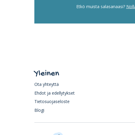
Etkö muista salasanaasi?
Noll
Yleinen
Ota yhteyttä
Ehdot ja edellytykset
Tietosuojaseloste
Blogi