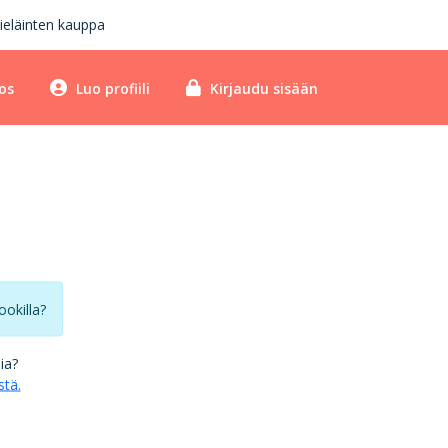
ieläinten kauppa
os
Luo profiili
Kirjaudu sisään
ookilla?
lia?
stä.