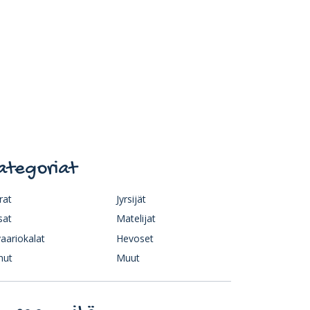
ategoriat
rat
Jyrsijät
sat
Matelijat
aariokalat
Hevoset
nut
Muut