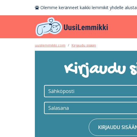
Olemme keränneet kaikki lemmikit yhdelle alustal
uusilemmikki.com
Kirjaudu sisään
Kirjaudu s
KIRJAUDU SISÄÄ