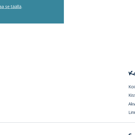
aa se täällä
.
K
Koi
Kis
Akv
Lin