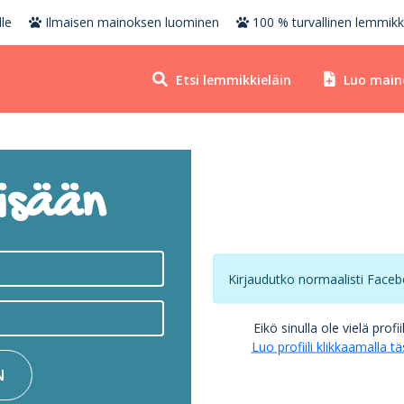
le
Ilmaisen mainoksen luominen
100 % turvallinen lemmikk
Etsi lemmikkieläin
Luo main
isään
Kirjaudutko normaalisti Faceb
Eikö sinulla ole vielä profii
Luo profiili klikkaamalla tä
N